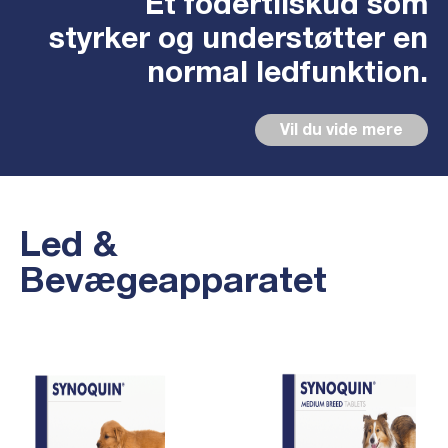
Et fodertilskud som
styrker og understøtter en
normal ledfunktion.
Vil du vide mere
Led &
Bevægeapparatet