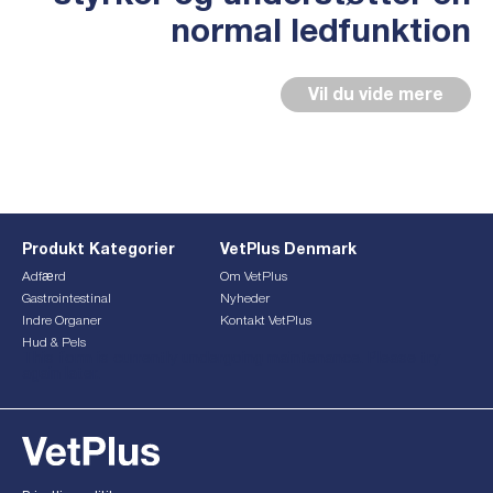
normal ledfunktion
Vil du vide mere
Produkt Kategorier
VetPlus Denmark
Adfærd
Om VetPlus
Gastrointestinal
Nyheder
Indre Organer
Kontakt VetPlus
Hud & Pels
This form is currently undergoing maintenance. Please try
again later.