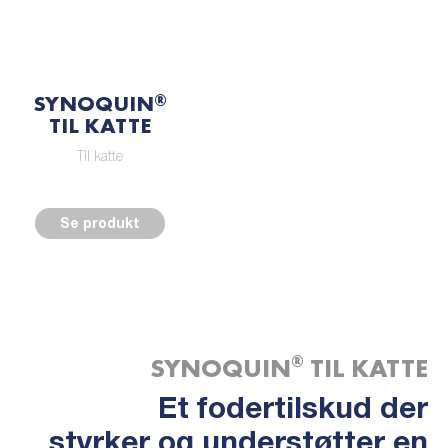
SYNOQUIN
®
TIL KATTE
Til katte
Se produkt
®
SYNOQUIN
TIL KATTE
Et fodertilskud der
styrker og understøtter en