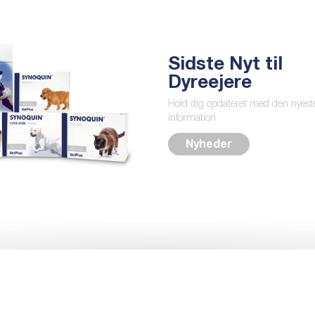
Sidste Nyt til
Dyreejere
Hold dig opdateret med den nyest
information
Nyheder