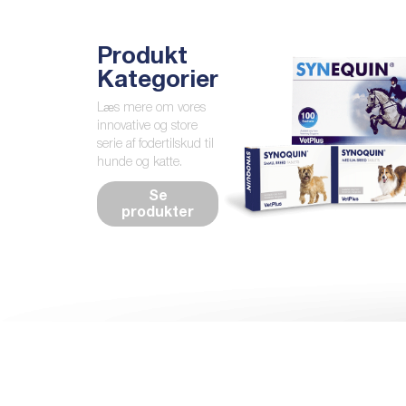
Produkt
Kategorier
Læs mere om vores
innovative og store
serie af fodertilskud til
hunde og katte.
Se
produkter