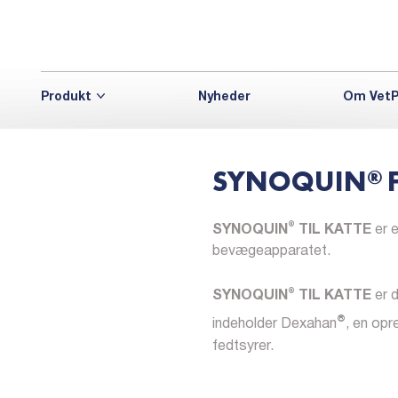
Produkt
Nyheder
Om VetP
SYNOQUIN
®
®
SYNOQUIN
TIL KATTE
er e
bevægeapparatet.
®
SYNOQUIN
TIL KATTE
er d
®
indeholder Dexahan
, en opr
fedtsyrer.