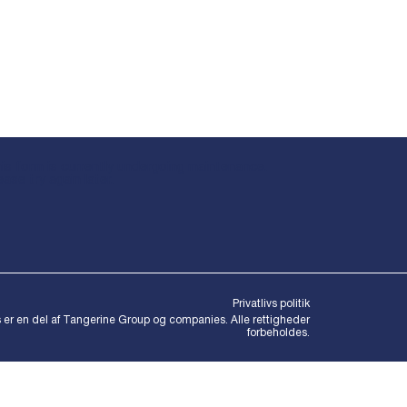
is form is currently undergoing maintenance.
ease try again later.
Privatlivs politik
 er en del af Tangerine Group og companies. Alle rettigheder
forbeholdes.