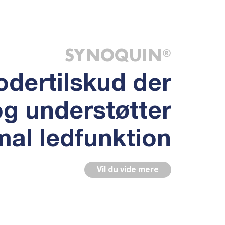
SYNOQUIN
®
odertilskud der
og understøtter
mal ledfunktion
Vil du vide mere