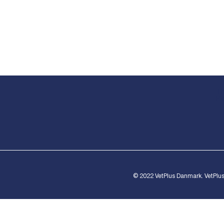
Th
Pl
© 2022 VetPlus Danmark. VetPlus
This site is registered on
wpml.org
as a development site.