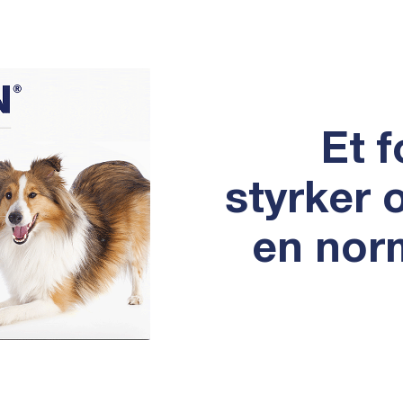
Et f
styrker 
en nor