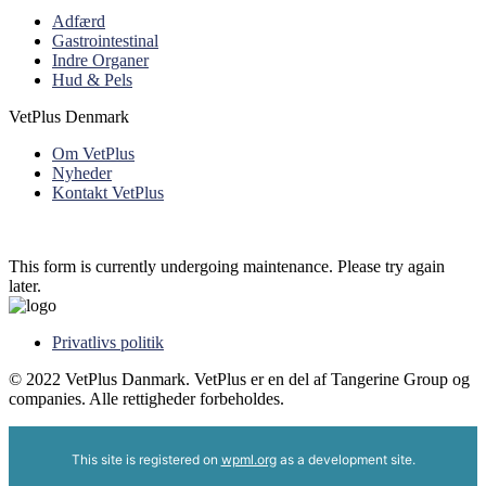
Adfærd
Gastrointestinal
Indre Organer
Hud & Pels
VetPlus Denmark
Om VetPlus
Nyheder
Kontakt VetPlus
This form is currently undergoing maintenance. Please try again
later.
Privatlivs politik
© 2022 VetPlus Danmark. VetPlus er en del af Tangerine Group og
companies. Alle rettigheder forbeholdes.
This site is registered on
wpml.org
as a development site.