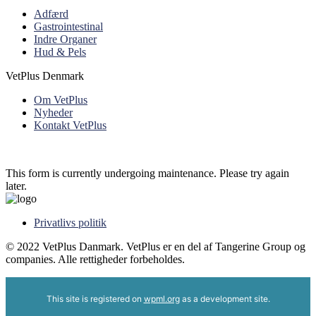
Adfærd
Gastrointestinal
Indre Organer
Hud & Pels
VetPlus Denmark
Om VetPlus
Nyheder
Kontakt VetPlus
This form is currently undergoing maintenance. Please try again
later.
Privatlivs politik
© 2022 VetPlus Danmark. VetPlus er en del af Tangerine Group og
companies. Alle rettigheder forbeholdes.
This site is registered on
wpml.org
as a development site.