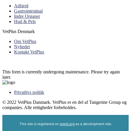
Adfærd
Gastrointestinal
Indre Organer
Hud & Pels
VetPlus Denmark
Om VetPlus
Nyheder
Kontakt VetPlus
This form is currently undergoing maintenance. Please try again
later.
Privatlivs politik
© 2022 VetPlus Danmark. VetPlus er en del af Tangerine Group og
companies. Alle rettigheder forbeholdes.
This site is registered on
wpml.org
as a development site.