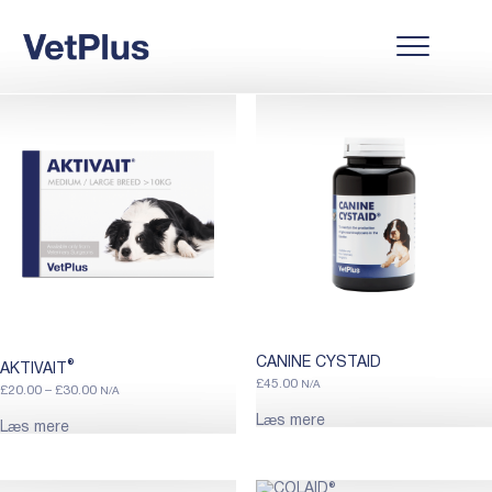
Forside
/ Animal / Dog
Dog
Showing all 13 results
Standardsortering
CANINE CYSTAID
®
AKTIVAIT
£
45.00
N/A
Price
£
20.00
–
£
30.00
N/A
range:
£20.00
Læs mere
Læs mere
through
£30.00