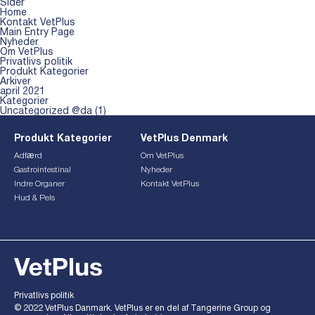
Sider
Home
Kontakt VetPlus
Main Entry Page
Nyheder
Om VetPlus
Privatlivs politik
Produkt Kategorier
Arkiver
april 2021
Kategorier
Uncategorized @da
(1)
Produkt Kategorier
VetPlus Denmark
Adfærd
Om VetPlus
Gastrointestinal
Nyheder
Indre Organer
Kontakt VetPlus
Hud & Pels
This form is currently undergoing maintenance. Please try
again later.
Privatlivs politik
© 2022 VetPlus Danmark. VetPlus er en del af Tangerine Group og