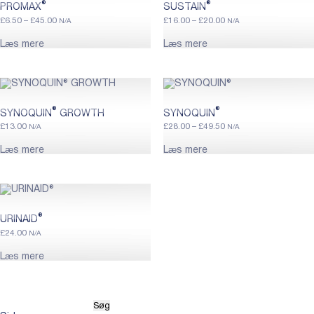
®
®
PROMAX
SUSTAIN
Price
Price
£
6.50
–
£
45.00
£
16.00
–
£
20.00
N/A
N/A
range:
range:
£6.50
£16.00
Læs mere
Læs mere
through
through
£45.00
£20.00
®
®
SYNOQUIN
GROWTH
SYNOQUIN
Price
£
13.00
£
28.00
–
£
49.50
N/A
N/A
range:
£28.00
Læs mere
Læs mere
through
£49.50
®
URINAID
£
24.00
N/A
Læs mere
Søg
efter: