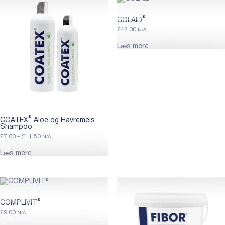
®
COLAID
£
42.00
N/A
Læs mere
®
COATEX
Aloe og Havremels
Shampoo
Price
£
7.00
–
£
11.50
N/A
range:
£7.00
Læs mere
through
£11.50
®
COMPLIVIT
£
9.00
N/A