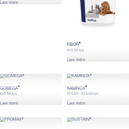
Læs mere
®
FIBOR
£
12.50
N/A
Læs mere
®
®
GOMEGA
KAMINOX
Price
£
25.00
£
10.00
–
£
16.50
N/A
N/A
range:
£10.00
Læs mere
Læs mere
through
£16.50